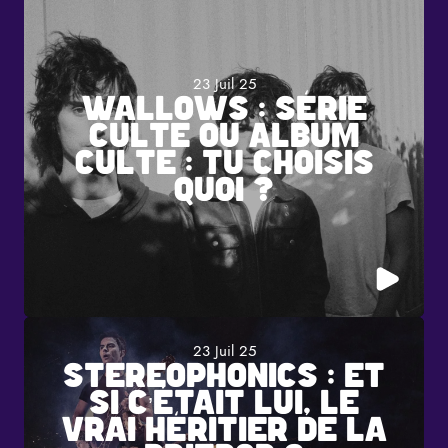
23 Juil 25
WALLOWS : SÉRIE
CULTE OU ALBUM
CULTE : TU CHOISIS
QUOI ?
23 Juil 25
STEREOPHONICS : ET
SI C’ÉTAIT LUI, LE
VRAI HÉRITIER DE LA