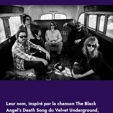
Leur nom, inspiré par la chanson The Black
Angel’s Death Song du Velvet Underground,