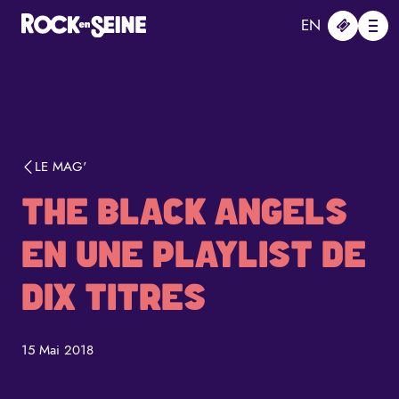
Aller au contenu principal
Panneau de gestion des cookies
EN
Me
LE MAG'
THE BLACK ANGELS
EN UNE PLAYLIST DE
DIX TITRES
15 Mai 2018