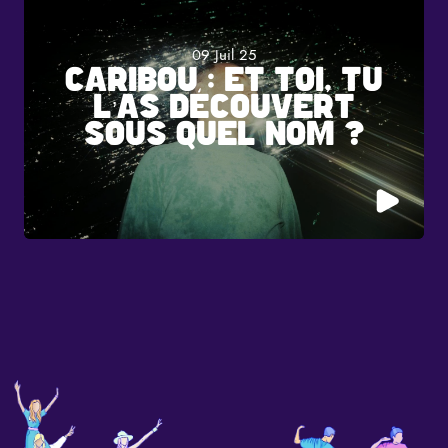
09 Juil 25
CARIBOU : ET TOI, TU
L’AS DÉCOUVERT
SOUS QUEL NOM ?