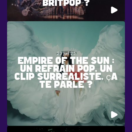
BRITPOP ?
23 Juil 25
EMPIRE OF THE SUN :
UN REFRAIN POP, UN
CLIP SURRÉALISTE, ÇA
TE PARLE ?