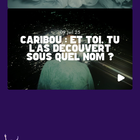
09 Juil 25
CARIBOU : ET TOI, TU
L’AS DÉCOUVERT
SOUS QUEL NOM ?