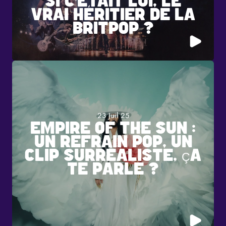
SI C’ÉTAIT LUI, LE
VRAI HÉRITIER DE LA
BRITPOP ?
23 Juil 25
EMPIRE OF THE SUN :
UN REFRAIN POP, UN
CLIP SURRÉALISTE, ÇA
TE PARLE ?