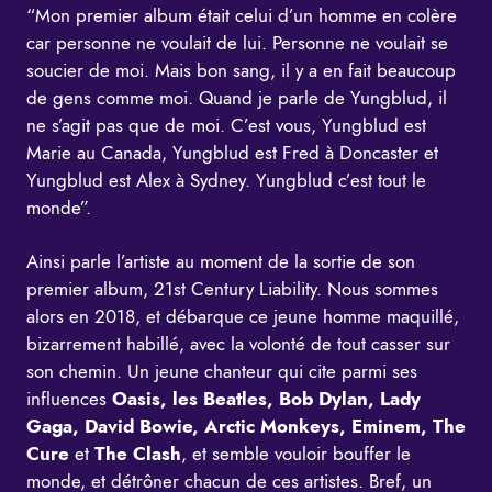
“Mon premier album était celui d’un homme en colère
car personne ne voulait de lui. Personne ne voulait se
soucier de moi. Mais bon sang, il y a en fait beaucoup
de gens comme moi. Quand je parle de Yungblud, il
ne s’agit pas que de moi. C’est vous, Yungblud est
Marie au Canada, Yungblud est Fred à Doncaster et
Yungblud est Alex à Sydney. Yungblud c’est tout le
monde”.
Ainsi parle l’artiste au moment de la sortie de son
premier album, 21st Century Liability. Nous sommes
alors en 2018, et débarque ce jeune homme maquillé,
bizarrement habillé, avec la volonté de tout casser sur
son chemin. Un jeune chanteur qui cite parmi ses
influences
Oasis, les Beatles, Bob Dylan, Lady
Gaga, David Bowie, Arctic Monkeys, Eminem, The
Cure
et
The Clash
, et semble vouloir bouffer le
monde, et détrôner chacun de ces artistes. Bref, un