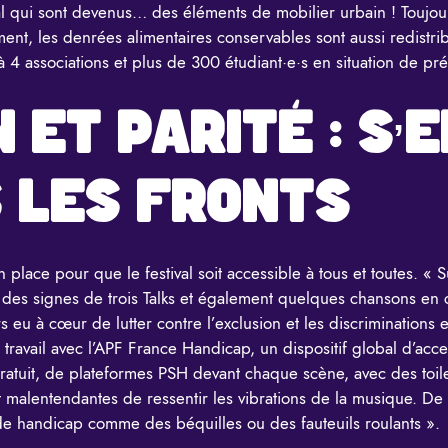
l qui sont devenus… des éléments de mobilier urbain ! Toujour
ent, les denrées alimentaires conservables sont aussi redistr
 à 4 associations et plus de 300 étudiant·e·s en situation de pr
N ET PARITÉ : S’
S LES FRONTS
 place pour que le festival soit accessible à tous et toutes. « Su
 des signes de trois Talks et également quelques chansons en 
urs eu à cœur de lutter contre l’exclusion et les discriminations
 travail avec l’APF France Handicap, un dispositif global d’acces
tuit, de plateformes PSH devant chaque scène, avec des toilet
 malentendantes de ressentir les vibrations de la musique. De
de handicap comme des béquilles ou des fauteuils roulants ».