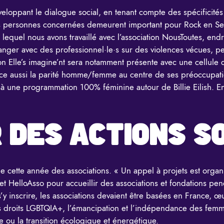
veloppant le dialogue social, en tenant compte des spécificit
 les personnes concernées demeurent important pour Rock en Se
lequel nous avons travaillé avec l’association NousToutes, endro
anger avec des professionnel·le·s sur des violences vécues, pen
on Elle’s imagine’nt sera notamment présente avec une cellule d
place aussi la parité homme/femme au centre de ses préoccupat
l à une programmation 100% féminine autour de Billie Eilish. 
 DES ACTIONS S
 cette année des associations. « Un appel à projets est organ
 HelloAsso pour accueillir des associations et fondations penda
s’y inscrire, les associations devaient être basées en France, œ
s droits LGBTQIA+, l’émancipation et l’indépendance des femmes
le ou la transition écologique et énergétique.