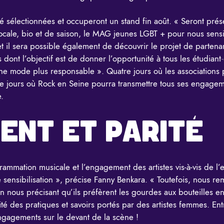
i été sélectionnées et occuperont un stand fin août. « Seront pr
 locale, bio et de saison, le MAG jeunes LGBT + pour nous sensi
 et il sera possible également de découvrir le projet de parten
s dont l’objectif est de donner l’opportunité à tous les étudia
une mode plus responsable ». Quatre jours où les associations
atre jours où Rock en Seine pourra transmettre tous ses engagem
e.
ENT ET PARITÉ
rammation musicale et l’engagement des artistes vis-à-vis de l
e sensibilisation », précise Fanny Benkara. « Toutefois, nous r
nous précisant qu’ils préfèrent les gourdes aux bouteilles en
rsité des pratiques et savoirs portés par des artistes femmes. Ent
engagements sur le devant de la scène !