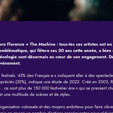
ncore Florence + The Machine : tous·tes ces artistes ont
emblématique, qui fêtera ses 20 ans cette année, a bien
t l’écologie sont désormais au cœur de son engagement. Dé
’évènement.
festivals. 43% des Français·e·s indiquent aller à des spectacle
appréciés (35%), indique une
étude
de 2022. Créé en 2003, Ro
 : ce sont plus de 150 000 festivalier·ère·s qui se pressent 
 et une multitude de scènes et de styles.
rganisation colossale et des moyens ambitieux pour faire vibrer l
mis en œuvre un nombre d’actions conséquentes pour réduire l