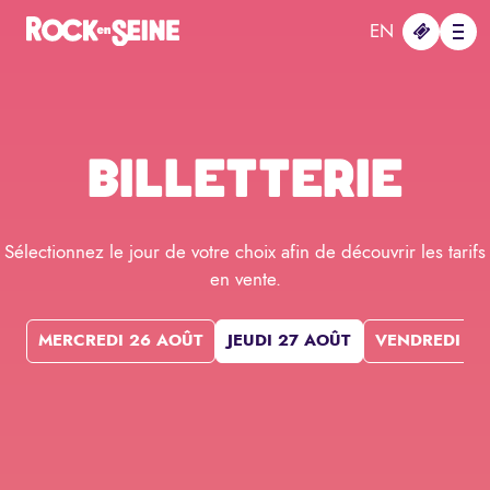
Aller au contenu principal
Panneau de gestion des cookies
EN
Me
BILLETTERIE
Sélectionnez le jour de votre choix afin de découvrir les tarifs
en vente.
MERCREDI 26 AOÛT
JEUDI 27 AOÛT
VENDREDI 28
En sav
REGULAR
Step 3