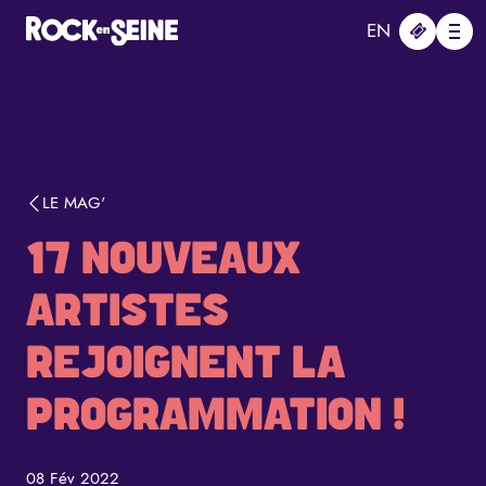
Aller au contenu principal
Panneau de gestion des cookies
EN
Me
LE MAG'
17 NOUVEAUX
ARTISTES
REJOIGNENT LA
PROGRAMMATION !
08 Fév 2022