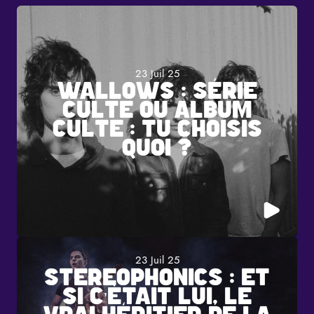
23 Juil 25
WALLOWS : SÉRIE
CULTE OU ALBUM
CULTE : TU CHOISIS
QUOI ?
23 Juil 25
STEREOPHONICS : ET
SI C’ÉTAIT LUI, LE