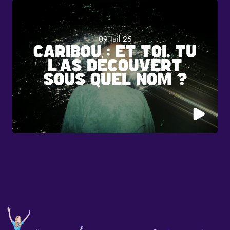
09 Juil 25
CARIBOU : ET TOI, TU
L’AS DÉCOUVERT
SOUS QUEL NOM ?