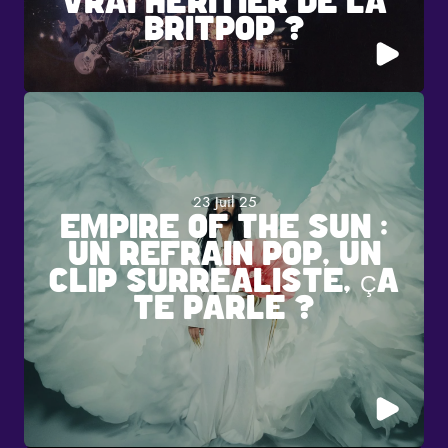
VRAI HÉRITIER DE LA
BRITPOP ?
23 Juil 25
EMPIRE OF THE SUN :
UN REFRAIN POP, UN
CLIP SURRÉALISTE, ÇA
TE PARLE ?