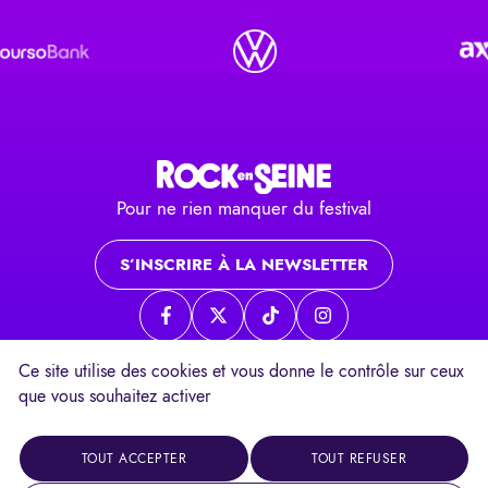
Pour ne rien manquer du festival
S’INSCRIRE À LA NEWSLETTER
Page Facebook
Page twitter
Page TikTok
Page Instagram
Ce site utilise des cookies et vous donne le contrôle sur ceux
que vous souhaitez activer
Contacts
Mentions légales
Un festival
TOUT ACCEPTER
TOUT REFUSER
Réalisation