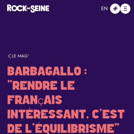
Aller au contenu principal
Panneau de gestion des cookies
EN
Me
LE MAG'
BARBAGALLO :
"RENDRE LE
FRANÇAIS
INTÉRESSANT, C'EST
DE L'ÉQUILIBRISME"