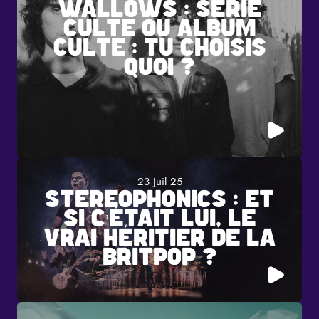
WALLOWS : SÉRIE
CULTE OU ALBUM
CULTE : TU CHOISIS
QUOI ?
23 Juil 25
STEREOPHONICS : ET
SI C’ÉTAIT LUI, LE
VRAI HÉRITIER DE LA
BRITPOP ?