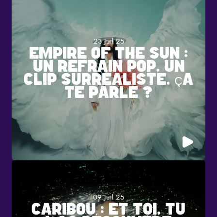
23 Juil 25
EMPIRE OF THE SUN :
UN REFRAIN POP, UN
CLIP SURRÉALISTE, ÇA
TE PARLE ?
09 Juil 25
CARIBOU : ET TOI, TU