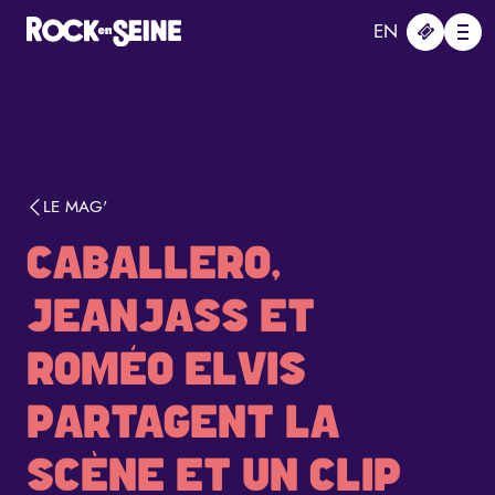
Aller au contenu principal
Panneau de gestion des cookies
EN
Me
LE MAG'
CABALLERO,
JEANJASS ET
ROMÉO ELVIS
PARTAGENT LA
SCÈNE ET UN CLIP