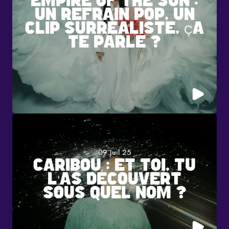
EMPIRE OF THE SUN :
UN REFRAIN POP, UN
CLIP SURRÉALISTE, ÇA
TE PARLE ?
09 Juil 25
CARIBOU : ET TOI, TU
L’AS DÉCOUVERT
SOUS QUEL NOM ?