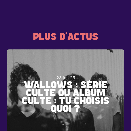
PLUS D'ACTUS
23 Juil 25
WALLOWS : SÉRIE
CULTE OU ALBUM
CULTE : TU CHOISIS
QUOI ?