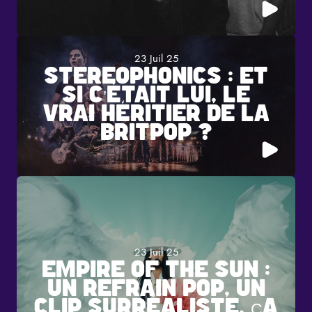
23 Juil 25
STEREOPHONICS : ET
SI C’ÉTAIT LUI, LE
VRAI HÉRITIER DE LA
BRITPOP ?
23 Juil 25
EMPIRE OF THE SUN :
UN REFRAIN POP, UN
CLIP SURRÉALISTE, ÇA