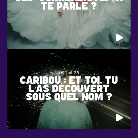
TE PARLE ?
09 Juil 25
CARIBOU : ET TOI, TU
L’AS DÉCOUVERT
SOUS QUEL NOM ?