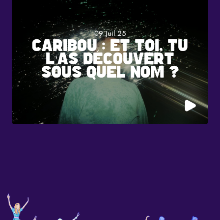
09 Juil 25
CARIBOU : ET TOI, TU
L’AS DÉCOUVERT
SOUS QUEL NOM ?