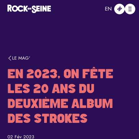
Aller au contenu principal
Panneau de gestion des cookies
EN
Me
LE MAG'
EN 2023, ON FÊTE
LES 20 ANS DU
DEUXIÈME ALBUM
DES STROKES
02 Fév 2023