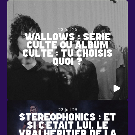
23 Juil 25
WALLOWS : SÉRIE
CULTE OU ALBUM
CULTE : TU CHOISIS
QUOI ?
23 Juil 25
STEREOPHONICS : ET
SI C’ÉTAIT LUI, LE
VRAI HÉRITIER DE LA