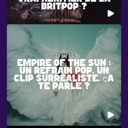
BRITPOP ?
23 Juil 25
EMPIRE OF THE SUN :
UN REFRAIN POP, UN
CLIP SURRÉALISTE, ÇA
TE PARLE ?