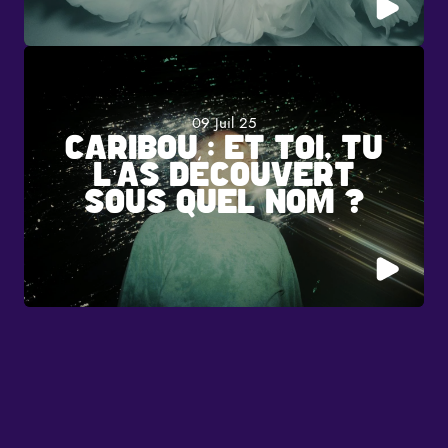
09 Juil 25
CARIBOU : ET TOI, TU
L’AS DÉCOUVERT
SOUS QUEL NOM ?