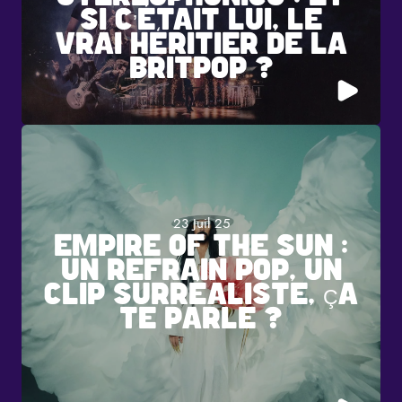
SI C’ÉTAIT LUI, LE
VRAI HÉRITIER DE LA
BRITPOP ?
23 Juil 25
EMPIRE OF THE SUN :
UN REFRAIN POP, UN
CLIP SURRÉALISTE, ÇA
TE PARLE ?