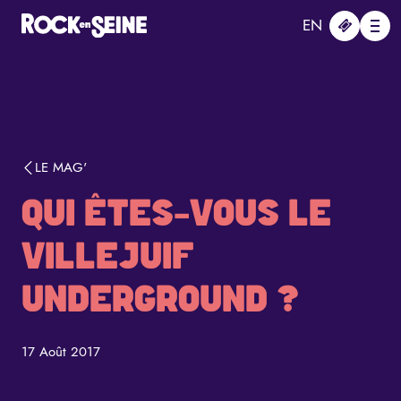
Aller au contenu principal
Panneau de gestion des cookies
EN
Me
LE MAG'
QUI ÊTES-VOUS LE
VILLEJUIF
UNDERGROUND ?
17 Août 2017