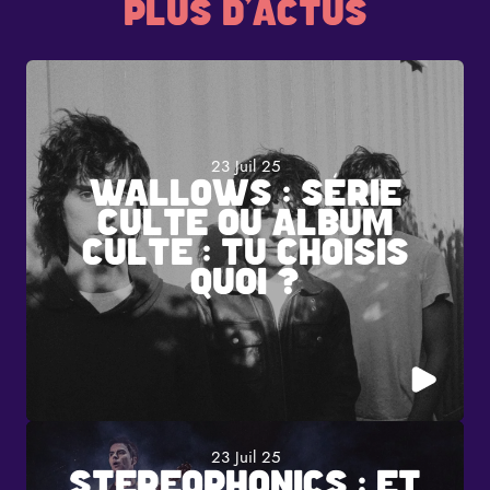
PLUS D'ACTUS
23 Juil 25
WALLOWS : SÉRIE
CULTE OU ALBUM
CULTE : TU CHOISIS
QUOI ?
23 Juil 25
STEREOPHONICS : ET