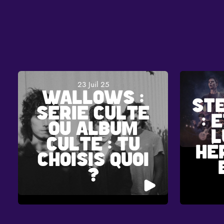
23 Juil 25
WALLOWS :
ST
SÉRIE CULTE
: 
OU ALBUM
L
CULTE : TU
HÉ
CHOISIS QUOI
?