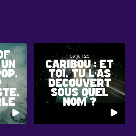
OF
09 Juil 25
 UN
CARIBOU : ET
OP,
TOI, TU L’AS
P
DÉCOUVERT
STE,
SOUS QUEL
RLE
NOM ?