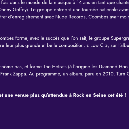
fois dans le monde de la musique à 14 ans en tant que chant
 Danny Goffey). Le groupe entreprit une tournée nationale ava
ontrat d’enregistrement avec Nude Records, Coombes avait moi
mbes forme, avec le succès que l’on sait, le groupe Supergrass
être leur plus grande et belle composition, « Low C », sur l’al
chôme pas, et forme The Hotrats (à l’origine les Diamond Ho
e Frank Zappa. Au programme, un album, paru en 2010, Turn 
et une venue plus qu’attendue à Rock en Seine cet été !