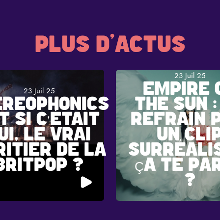
PLUS D'ACTUS
23 Juil 25
EMPIRE 
23 Juil 25
EREOPHONICS
THE SUN :
ET SI C’ÉTAIT
REFRAIN P
UI, LE VRAI
UN CLI
RITIER DE LA
SURRÉALI
BRITPOP ?
ÇA TE PA
?