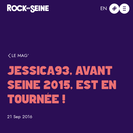
Aller au contenu principal
Panneau de gestion des cookies
EN
Me
LE MAG'
JESSICA93, AVANT
SEINE 2015, EST EN
TOURNÉE !
21 Sep 2016