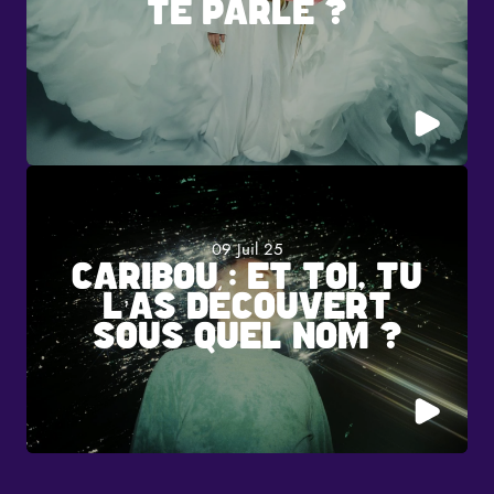
TE PARLE ?
09 Juil 25
CARIBOU : ET TOI, TU
L’AS DÉCOUVERT
SOUS QUEL NOM ?