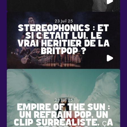
23 Juil 25
STEREOPHONICS : ET
SI C’ÉTAIT LUI, LE
VRAI HÉRITIER DE LA
BRITPOP ?
23 Juil 25
EMPIRE OF THE SUN :
UN REFRAIN POP, UN
CLIP SURRÉALISTE, ÇA