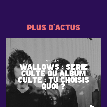
PLUS D'ACTUS
23 Juil 25
WALLOWS : SÉRIE
CULTE OU ALBUM
CULTE : TU CHOISIS
QUOI ?