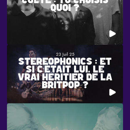
QUOI ?
23 Juil 25
STEREOPHONICS : ET
SI C’ÉTAIT LUI, LE
VRAI HÉRITIER DE LA
BRITPOP ?