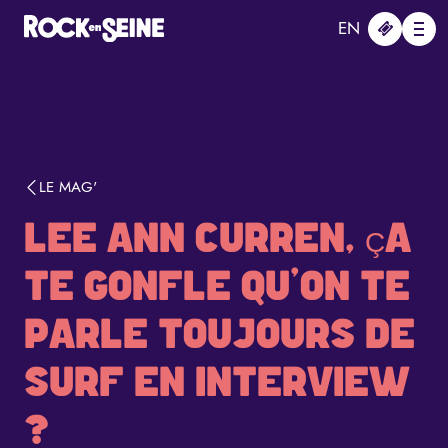
Aller au contenu principal
Panneau de gestion des cookies
EN
Me
LE MAG'
LEE ANN CURREN, ÇA
TE GONFLE QU'ON TE
PARLE TOUJOURS DE
SURF EN INTERVIEW
?