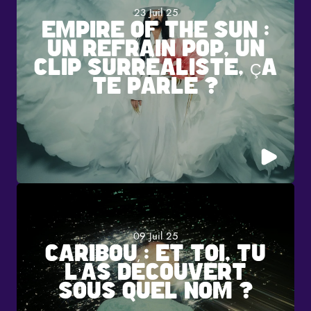
23 Juil 25
EMPIRE OF THE SUN :
UN REFRAIN POP, UN
CLIP SURRÉALISTE, ÇA
TE PARLE ?
09 Juil 25
CARIBOU : ET TOI, TU
L’AS DÉCOUVERT
SOUS QUEL NOM ?