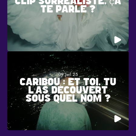
CLIP SURRÉALISTE, ÇA
TE PARLE ?
09 Juil 25
CARIBOU : ET TOI, TU
L’AS DÉCOUVERT
SOUS QUEL NOM ?