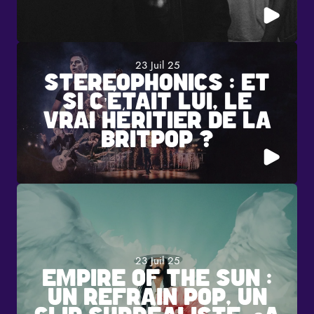
23 Juil 25
STEREOPHONICS : ET
SI C’ÉTAIT LUI, LE
VRAI HÉRITIER DE LA
BRITPOP ?
23 Juil 25
EMPIRE OF THE SUN :
UN REFRAIN POP, UN