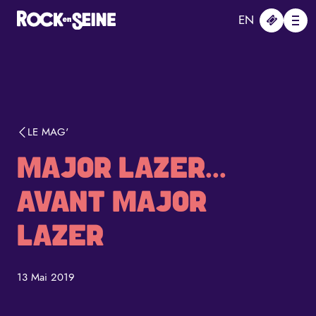
Aller au contenu principal
Panneau de gestion des cookies
EN
Me
LE MAG'
MAJOR LAZER...
AVANT MAJOR
LAZER
13 Mai 2019