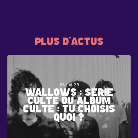
PLUS D'ACTUS
23 Juil 25
WALLOWS : SÉRIE
CULTE OU ALBUM
CULTE : TU CHOISIS
QUOI ?