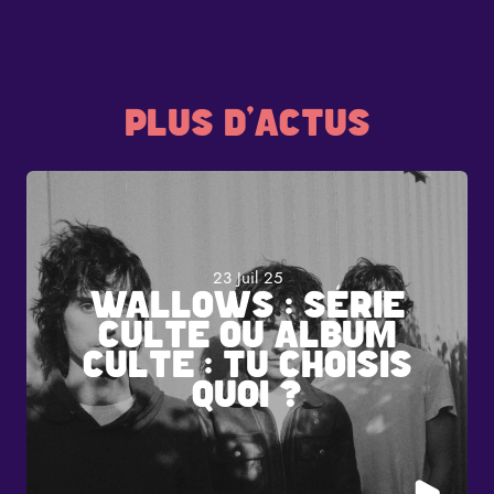
PLUS D'ACTUS
23 Juil 25
WALLOWS : SÉRIE
CULTE OU ALBUM
CULTE : TU CHOISIS
QUOI ?