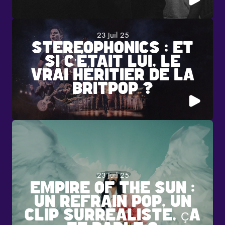
23 Juil 25
STEREOPHONICS : ET
SI C’ÉTAIT LUI, LE
VRAI HÉRITIER DE LA
BRITPOP ?
23 Juil 25
EMPIRE OF THE SUN :
UN REFRAIN POP, UN
CLIP SURRÉALISTE, ÇA