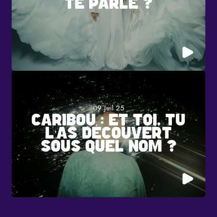
TE PARLE ?
09 Juil 25
CARIBOU : ET TOI, TU
L’AS DÉCOUVERT
SOUS QUEL NOM ?