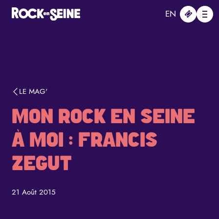
Aller au contenu principal
Panneau de gestion des cookies
EN
Me
LE MAG'
MON ROCK EN SEINE
À MOI : FRANCIS
ZEGUT
21 Août 2015