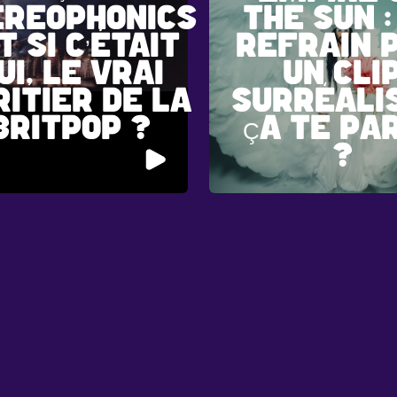
EREOPHONICS
THE SUN :
ET SI C’ÉTAIT
REFRAIN P
UI, LE VRAI
UN CLI
RITIER DE LA
SURRÉALI
BRITPOP ?
ÇA TE PA
?