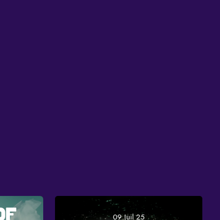
OF
09 Juil 25