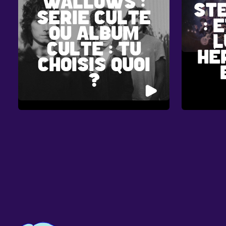
WALLOWS :
ST
SÉRIE CULTE
: 
OU ALBUM
L
CULTE : TU
HÉ
CHOISIS QUOI
?