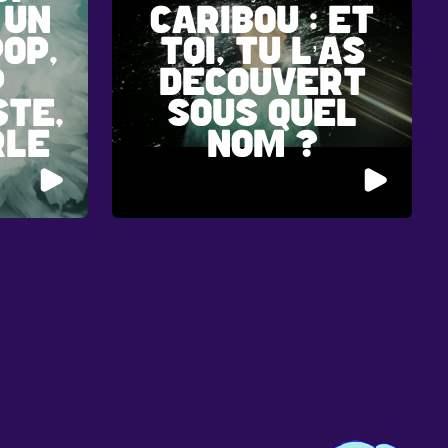
 UN
CARIBOU : ET
OP,
TOI, TU L’AS
P
DÉCOUVERT
STE,
SOUS QUEL
RLE
NOM ?