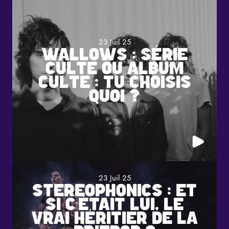
23 Juil 25
WALLOWS : SÉRIE
CULTE OU ALBUM
CULTE : TU CHOISIS
QUOI ?
23 Juil 25
STEREOPHONICS : ET
SI C’ÉTAIT LUI, LE
VRAI HÉRITIER DE LA