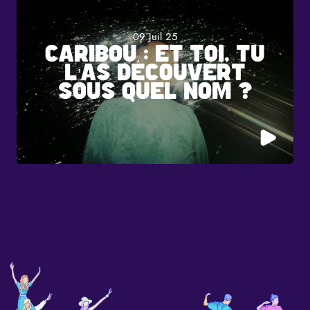
09 Juil 25
CARIBOU : ET TOI, TU
L’AS DÉCOUVERT
SOUS QUEL NOM ?