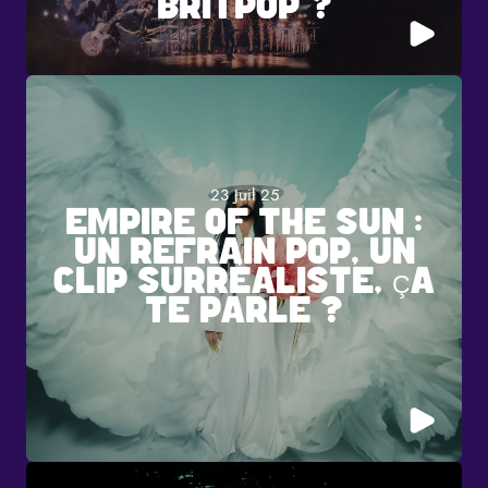
BRITPOP ?
23 Juil 25
EMPIRE OF THE SUN :
UN REFRAIN POP, UN
CLIP SURRÉALISTE, ÇA
TE PARLE ?