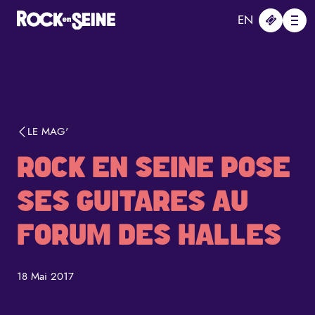
Aller au contenu principal
Panneau de gestion des cookies
EN
Me
LE MAG'
ROCK EN SEINE POSE
SES GUITARES AU
FORUM DES HALLES
18 Mai 2017