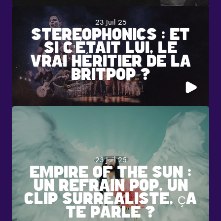
23 Juil 25
STEREOPHONICS : ET
SI C’ÉTAIT LUI, LE
VRAI HÉRITIER DE LA
BRITPOP ?
23 Juil 25
EMPIRE OF THE SUN :
UN REFRAIN POP, UN
CLIP SURRÉALISTE, ÇA
TE PARLE ?