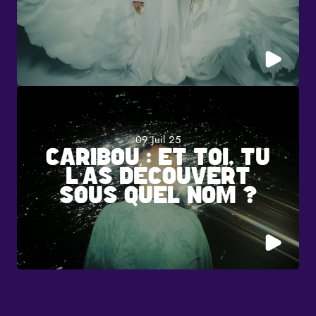
09 Juil 25
CARIBOU : ET TOI, TU
L’AS DÉCOUVERT
SOUS QUEL NOM ?