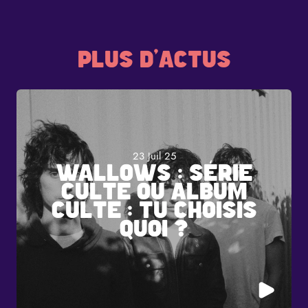
PLUS D'ACTUS
23 Juil 25
WALLOWS : SÉRIE
CULTE OU ALBUM
CULTE : TU CHOISIS
QUOI ?