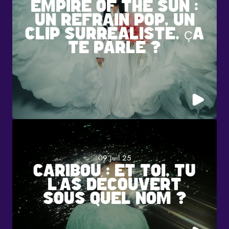
EMPIRE OF THE SUN :
UN REFRAIN POP, UN
CLIP SURRÉALISTE, ÇA
TE PARLE ?
09 Juil 25
CARIBOU : ET TOI, TU
L’AS DÉCOUVERT
SOUS QUEL NOM ?