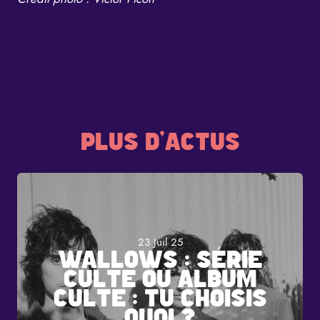
PLUS D'ACTUS
23 Juil 25
WALLOWS : SÉRIE
CULTE OU ALBUM
CULTE : TU CHOISIS
QUOI ?