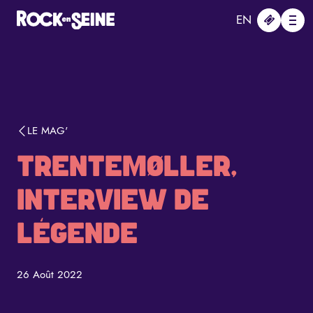
Aller au contenu principal
Panneau de gestion des cookies
EN
Me
LE MAG'
TRENTEMØLLER,
INTERVIEW DE
LÉGENDE
26 Août 2022