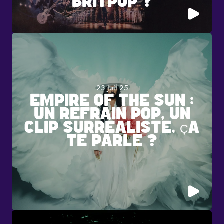
BRITPOP ?
23 Juil 25
EMPIRE OF THE SUN :
UN REFRAIN POP, UN
CLIP SURRÉALISTE, ÇA
TE PARLE ?