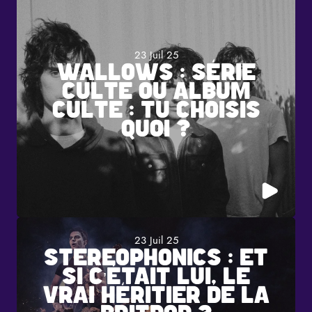
23 Juil 25
WALLOWS : SÉRIE
CULTE OU ALBUM
CULTE : TU CHOISIS
QUOI ?
23 Juil 25
STEREOPHONICS : ET
SI C’ÉTAIT LUI, LE
VRAI HÉRITIER DE LA