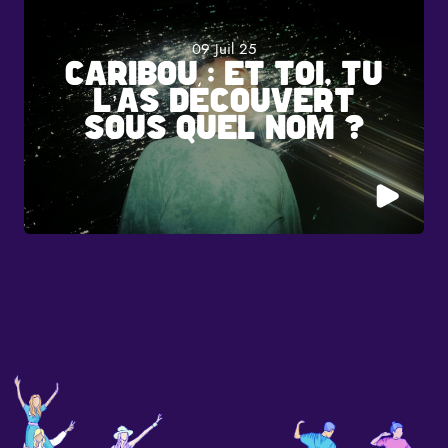
09 Juil 25
CARIBOU : ET TOI, TU
L’AS DÉCOUVERT
SOUS QUEL NOM ?