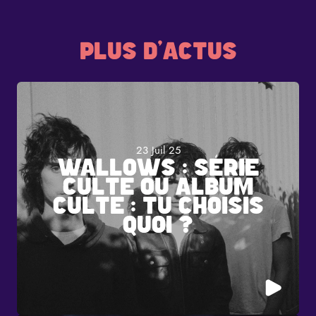
PLUS D'ACTUS
23 Juil 25
WALLOWS : SÉRIE
CULTE OU ALBUM
CULTE : TU CHOISIS
QUOI ?