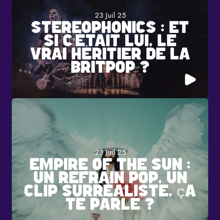
23 Juil 25
STEREOPHONICS : ET
SI C’ÉTAIT LUI, LE
VRAI HÉRITIER DE LA
BRITPOP ?
23 Juil 25
EMPIRE OF THE SUN :
UN REFRAIN POP, UN
CLIP SURRÉALISTE, ÇA
TE PARLE ?