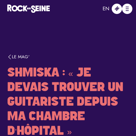
Aller au contenu principal
Panneau de gestion des cookies
EN
Me
LE MAG'
SHMISKA : « JE
DEVAIS TROUVER UN
GUITARISTE DEPUIS
MA CHAMBRE
D’HÔPITAL »