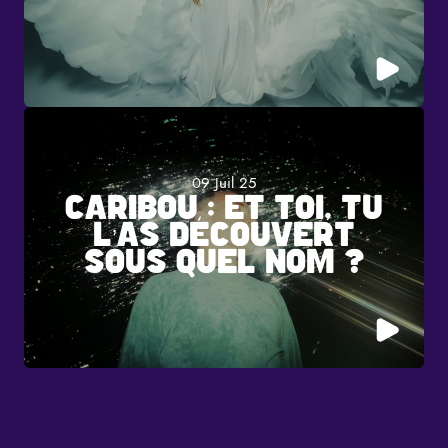
09 Juil 25
CARIBOU : ET TOI, TU
L’AS DÉCOUVERT
SOUS QUEL NOM ?