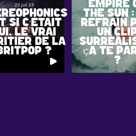
EMPIRE 
23 Juil 25
EREOPHONICS
THE SUN :
ET SI C’ÉTAIT
REFRAIN P
UI, LE VRAI
UN CLI
RITIER DE LA
SURRÉALI
BRITPOP ?
ÇA TE PA
?