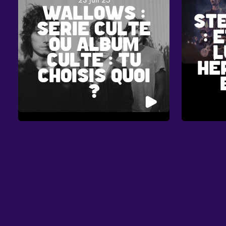
23 Juil 25
WALLOWS :
ST
SÉRIE CULTE
: 
OU ALBUM
L
CULTE : TU
HÉ
CHOISIS QUOI
?