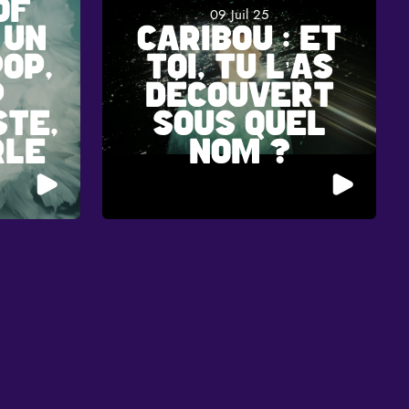
OF
09 Juil 25
 UN
CARIBOU : ET
OP,
TOI, TU L’AS
P
DÉCOUVERT
STE,
SOUS QUEL
RLE
NOM ?