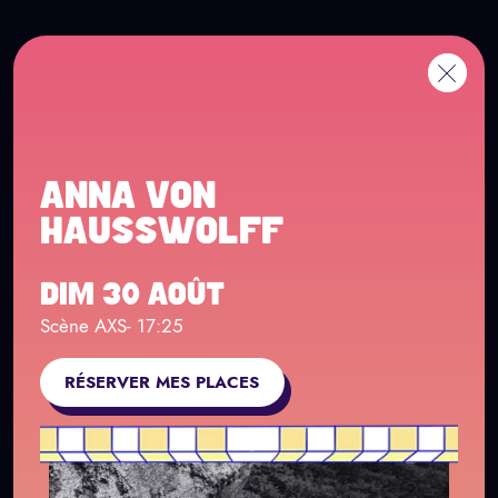
Panneau de gestion des cookies
Aller au contenu principal
EN
Me
Retour
ANNA VON
HAUSSWOLFF
DIM 30 AOÛT
Scène AXS
- 17:25
RÉSERVER MES PLACES