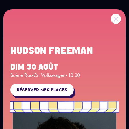
Panneau de gestion des cookies
Aller au contenu principal
EN
Me
Retour
HUDSON FREEMAN
DIM 30 AOÛT
Scène Roc-On Volkswagen
- 18:30
RÉSERVER MES PLACES