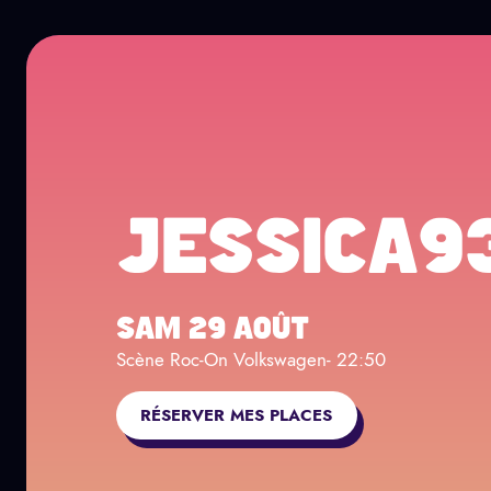
Panneau de gestion des cookies
Aller au contenu principal
NEWSLETTER
Page Facebook
Page twitter
Page TikTok
Page Instagram
JESSICA9
SAM 29 AOÛT
Scène Roc-On Volkswagen
- 22:50
RÉSERVER MES PLACES