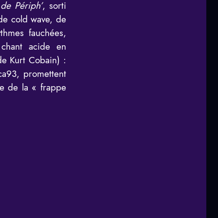
de Périph’
, sorti
 de cold wave, de
ythmes fauchées,
 chant acide en
de Kurt Cobain) :
ica93, promettent
e de la « frappe