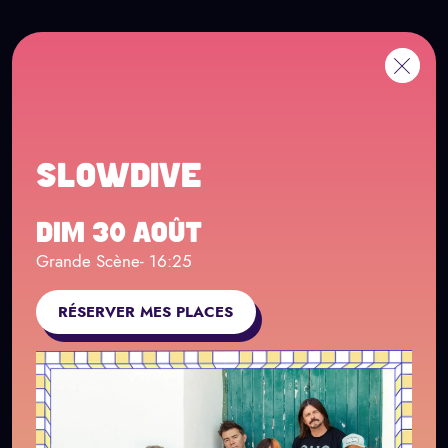
Panneau de gestion des cookies
Aller au contenu principal
EN
Me
Retour
SLOWDIVE
DIM 30 AOÛT
Grande Scène
- 16:25
RÉSERVER MES PLACES