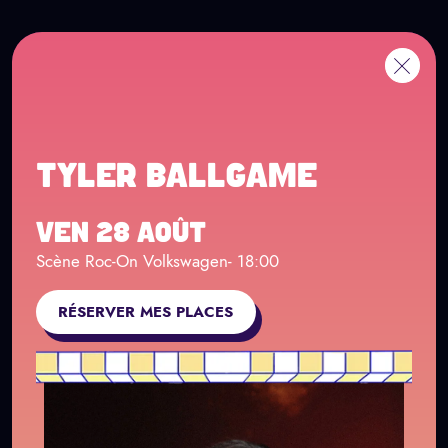
Panneau de gestion des cookies
Aller au contenu principal
EN
Me
Retour
TYLER BALLGAME
VEN 28 AOÛT
Scène Roc-On Volkswagen
- 18:00
RÉSERVER MES PLACES