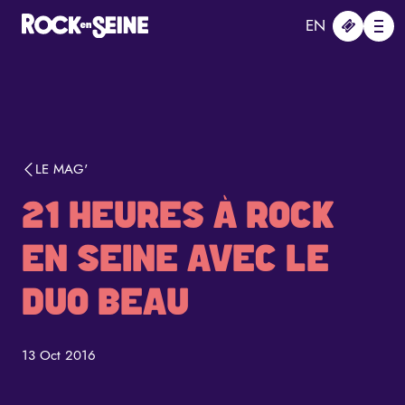
Aller au contenu principal
Panneau de gestion des cookies
EN
Me
LE MAG'
21 HEURES À ROCK
EN SEINE AVEC LE
DUO BEAU
13 Oct 2016