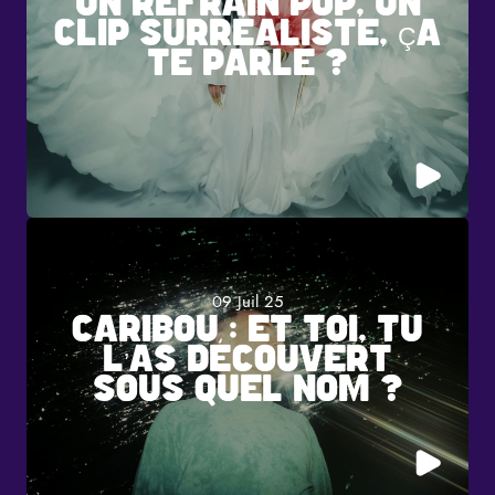
UN REFRAIN POP, UN
CLIP SURRÉALISTE, ÇA
TE PARLE ?
09 Juil 25
CARIBOU : ET TOI, TU
L’AS DÉCOUVERT
SOUS QUEL NOM ?