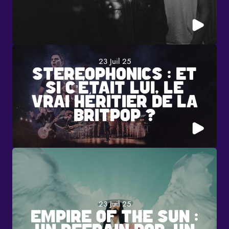
23 Juil 25
STEREOPHONICS : ET
SI C’ÉTAIT LUI, LE
VRAI HÉRITIER DE LA
BRITPOP ?
23 Juil 25
EMPIRE OF THE SUN :