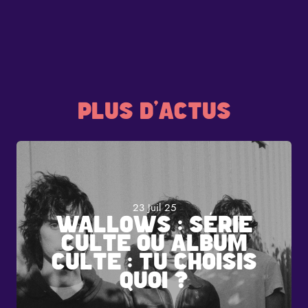
PLUS D'ACTUS
23 Juil 25
WALLOWS : SÉRIE
CULTE OU ALBUM
CULTE : TU CHOISIS
QUOI ?