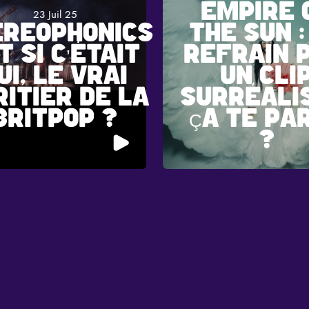
EMPIRE 
23 Juil 25
EREOPHONICS
THE SUN :
ET SI C’ÉTAIT
REFRAIN P
UI, LE VRAI
UN CLI
RITIER DE LA
SURRÉALI
BRITPOP ?
ÇA TE PA
?