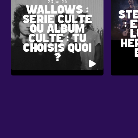
23 Juil 25
WALLOWS :
ST
SÉRIE CULTE
: 
OU ALBUM
L
CULTE : TU
HÉ
CHOISIS QUOI
?