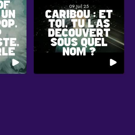
OF
09 Juil 25
 UN
CARIBOU : ET
OP,
TOI, TU L’AS
P
DÉCOUVERT
STE,
SOUS QUEL
RLE
NOM ?