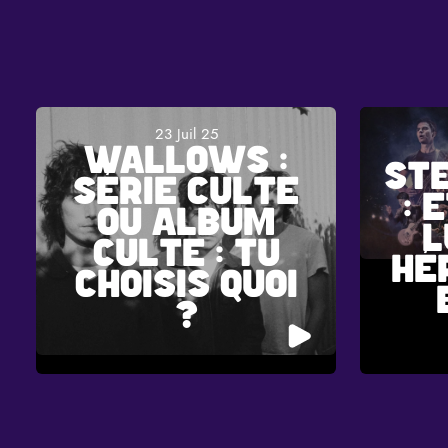
23 Juil 25
WALLOWS :
ST
SÉRIE CULTE
: 
OU ALBUM
L
CULTE : TU
HÉ
CHOISIS QUOI
?