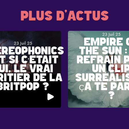
PLUS D'ACTUS
23 Juil 25
EMPIRE 
23 Juil 25
EREOPHONICS
THE SUN :
ET SI C’ÉTAIT
REFRAIN P
UI, LE VRAI
UN CLI
RITIER DE LA
SURRÉALI
BRITPOP ?
ÇA TE PA
?