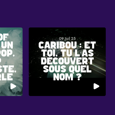
OF
09 Juil 25
 UN
CARIBOU : ET
OP,
TOI, TU L’AS
P
DÉCOUVERT
STE,
SOUS QUEL
RLE
NOM ?