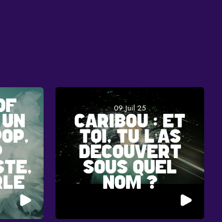
OF
09 Juil 25
 UN
CARIBOU : ET
OP,
TOI, TU L’AS
P
DÉCOUVERT
STE,
SOUS QUEL
RLE
NOM ?