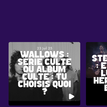
23 Juil 25
WALLOWS :
ST
SÉRIE CULTE
: 
OU ALBUM
L
CULTE : TU
HÉ
CHOISIS QUOI
?