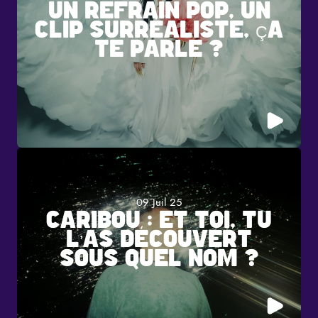
UN REFRAIN POP, UN
CLIP SURRÉALISTE, ÇA
TE PARLE ?
09 Juil 25
CARIBOU : ET TOI, TU
L’AS DÉCOUVERT
SOUS QUEL NOM ?