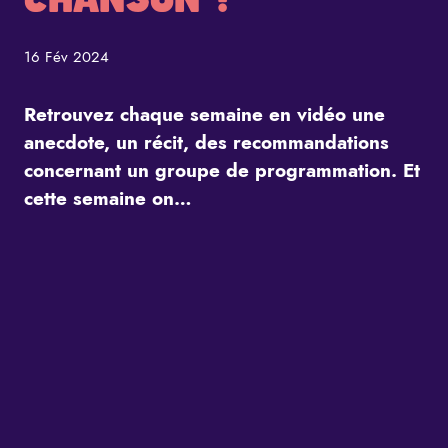
16 Fév 2024
Retrouvez chaque semaine en vidéo une
anecdote, un récit, des recommandations
concernant un groupe de programmation. Et
cette semaine on…
Retrouvez chaque semaine en vidéo une anecdote, un réci
Elle s’appelle Zaho de Sagazan et elle est la révélation de
Zaho de Sagazan est une autrice, compositrice et interprèt
Extrait
Mais avant cela, peut-être l’avais-tu vu faire ses gammes 