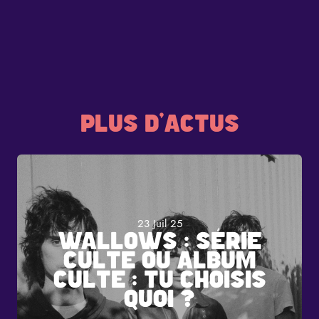
Extrait
En 2020, c’est la rencontre avec Pierre et Alexis du groupe
La preuve, cet été, à Rock en Seine, le dimanche 25 août.
PLUS D'ACTUS
23 Juil 25
WALLOWS : SÉRIE
CULTE OU ALBUM
CULTE : TU CHOISIS
QUOI ?