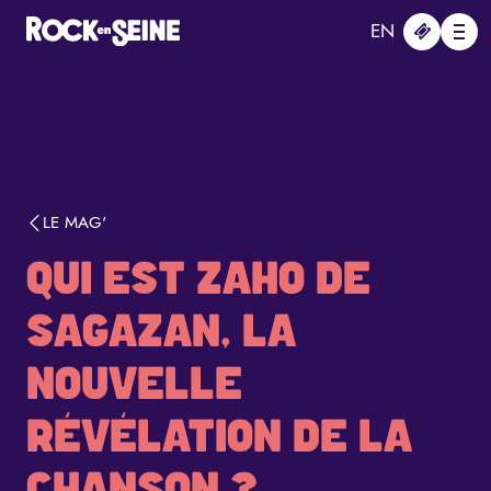
Aller au contenu principal
Panneau de gestion des cookies
EN
Me
LE MAG'
QUI EST ZAHO DE
SAGAZAN, LA
NOUVELLE
RÉVÉLATION DE LA
CHANSON ?