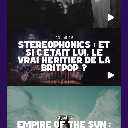
23 Juil 25
STEREOPHONICS : ET
SI C’ÉTAIT LUI, LE
VRAI HÉRITIER DE LA
BRITPOP ?
23 Juil 25
EMPIRE OF THE SUN :