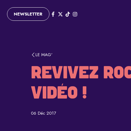
Aller au contenu principal
Panneau de gestion des cookies
NEWSLETTER
Page Facebook
Page twitter
Page TikTok
Page Instagram
LE MAG'
REVIVEZ ROC
VIDÉO !
06 Déc 2017