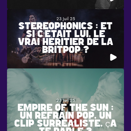
23 Juil 25
STEREOPHONICS : ET
SI C’ÉTAIT LUI, LE
VRAI HÉRITIER DE LA
BRITPOP ?
23 Juil 25
EMPIRE OF THE SUN :
UN REFRAIN POP, UN
CLIP SURRÉALISTE, ÇA