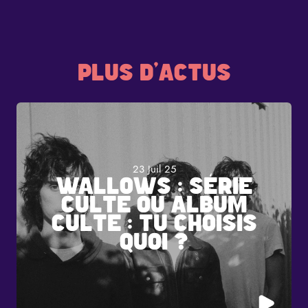
PLUS D'ACTUS
23 Juil 25
WALLOWS : SÉRIE
CULTE OU ALBUM
CULTE : TU CHOISIS
QUOI ?