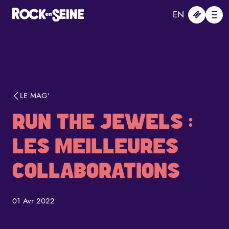
Aller au contenu principal
Panneau de gestion des cookies
EN
Me
LE MAG'
RUN THE JEWELS :
LES MEILLEURES
COLLABORATIONS
01 Avr 2022