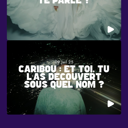
TE PARLE ?
09 Juil 25
CARIBOU : ET TOI, TU
L’AS DÉCOUVERT
SOUS QUEL NOM ?