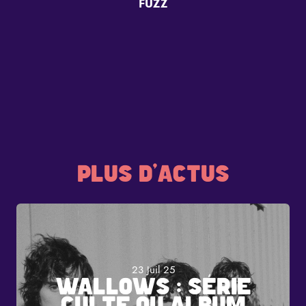
FUZZ
PLUS D'ACTUS
23 Juil 25
WALLOWS : SÉRIE
CULTE OU ALBUM