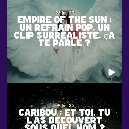
23 Juil 25
EMPIRE OF THE SUN :
UN REFRAIN POP, UN
CLIP SURRÉALISTE, ÇA
TE PARLE ?
09 Juil 25
CARIBOU : ET TOI, TU
L’AS DÉCOUVERT
SOUS QUEL NOM ?