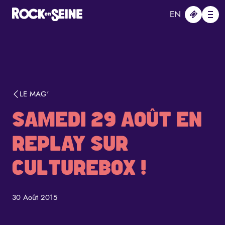
Aller au contenu principal
Panneau de gestion des cookies
EN
Me
LE MAG'
SAMEDI 29 AOÛT EN
REPLAY SUR
CULTUREBOX !
30 Août 2015