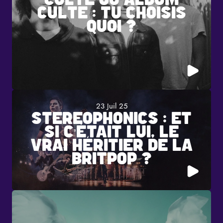
CULTE : TU CHOISIS
QUOI ?
23 Juil 25
STEREOPHONICS : ET
SI C’ÉTAIT LUI, LE
VRAI HÉRITIER DE LA
BRITPOP ?