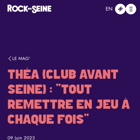
Aller au contenu principal
Panneau de gestion des cookies
EN
Me
LE MAG'
THÉA (CLUB AVANT
SEINE) : "TOUT
REMETTRE EN JEU À
CHAQUE FOIS"
09 Juin 2023