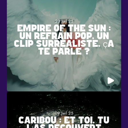
23 Juil 25
EMPIRE OF THE SUN :
UN REFRAIN POP, UN
CLIP SURRÉALISTE, ÇA
TE PARLE ?
09 Juil 25
CARIBOU : ET TOI, TU
L’AS DÉCOUVERT