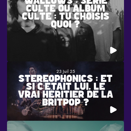
WALLOWS : SÉRIE
CULTE OU ALBUM
CULTE : TU CHOISIS
QUOI ?
23 Juil 25
STEREOPHONICS : ET
SI C’ÉTAIT LUI, LE
VRAI HÉRITIER DE LA
BRITPOP ?