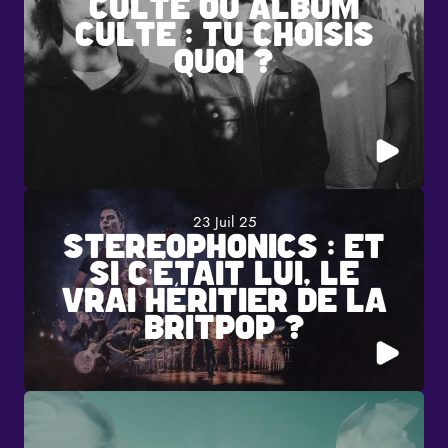
CULTE OU ALBUM
CULTE : TU CHOISIS
QUOI ?
23 Juil 25
STEREOPHONICS : ET
SI C’ÉTAIT LUI, LE
VRAI HÉRITIER DE LA
BRITPOP ?