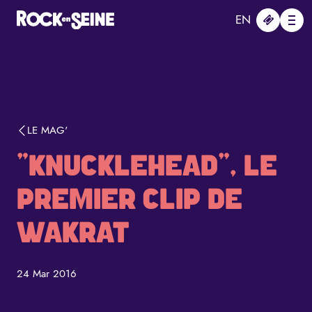
Aller au contenu principal
Panneau de gestion des cookies
EN
Me
LE MAG'
"KNUCKLEHEAD", LE
PREMIER CLIP DE
WAKRAT
24 Mar 2016