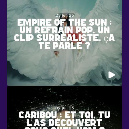
23 Juil 25
EMPIRE OF THE SUN :
UN REFRAIN POP, UN
CLIP SURRÉALISTE, ÇA
TE PARLE ?
09 Juil 25
CARIBOU : ET TOI, TU
L’AS DÉCOUVERT