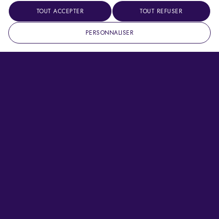
TOUT ACCEPTER
TOUT REFUSER
PERSONNALISER
INFOS PRATIQUES
Retrouvez toutes les réponses à vos questions
ACCÈS AU FESTIVAL